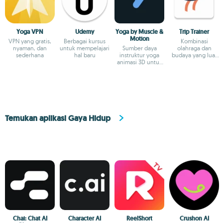
Yoga VPN
Udemy
Yoga by Muscle &
Trip Trainer
Motion
VPN yang gratis,
Berbagai kursus
Kombinasi
nyaman, dan
untuk mempelajari
Sumber daya
olahraga dan
sederhana
hal baru
instruktur yoga
budaya yang luar
animasi 3D untuk
biasa
postur & anatomi
Temukan aplikasi Gaya Hidup
Chai: Chat AI
Character AI
ReelShort
Crushon AI