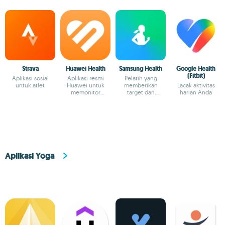
Strava
Huawei Health
Samsung Health
Google Health
(Fitbit)
Aplikasi sosial
Aplikasi resmi
Pelatih yang
untuk atlet
Huawei untuk
memberikan
Lacak aktivitas
memonitor
target dan
harian Anda
kesehatan
tantangan agar
Anda selalu bugar
Aplikasi Yoga