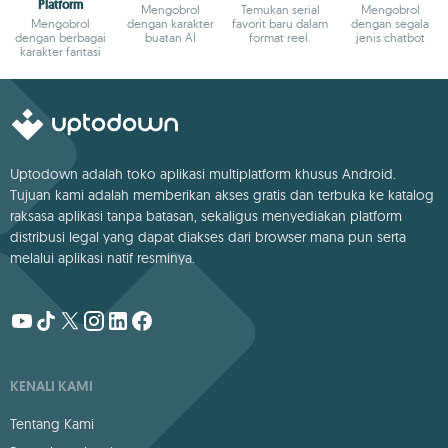
Platform
Mengobrol
Temukan serial
Mengobrol
Mengobrol
dengan karakter
favorit baru dalam
dengan segala
dengan berbagai
buatan AI
format reel.
jenis chatbot
karakter fantasi
Uptodown adalah toko aplikasi multiplatform khusus Android.
Tujuan kami adalah memberikan akses gratis dan terbuka ke katalog
raksasa aplikasi tanpa batasan, sekaligus menyediakan platform
distribusi legal yang dapat diakses dari browser mana pun serta
melalui aplikasi natif resminya.
KENALI KAMI
Tentang Kami