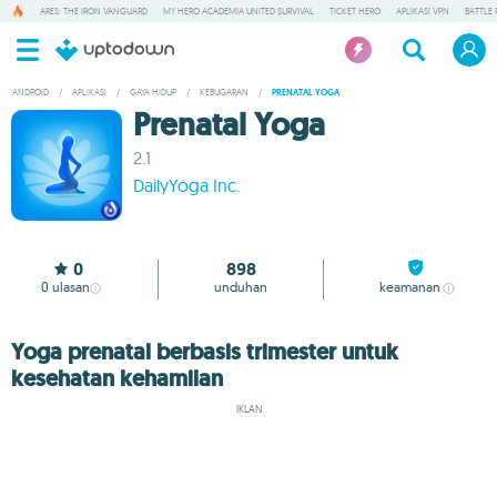
ARES: THE IRON VANGUARD
MY HERO ACADEMIA UNITED SURVIVAL
TICKET HERO
APLIKASI VPN
BATTLE 
ANDROID
/
APLIKASI
/
GAYA HIDUP
/
KEBUGARAN
/
PRENATAL YOGA
Prenatal Yoga
2.1
DailyYoga Inc.
0
898
0
ulasan
unduhan
keamanan
Yoga prenatal berbasis trimester untuk
kesehatan kehamilan
IKLAN