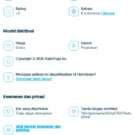
Rating
Bahasa
+3
B.Indonesia
1 lainnya
Model distribusi
Harga
Lisensi
Gratis
Proprietari
Copyright © 2026 DailyYoga Inc.
Mengapa aplikasi ini dipublikasikan di Uptodown?
(Informasi lebih lanjut)
Keamanan dan privasi
Izin yang diperlukan
Tanda tangan sertifikat
Tidak dapat diterapkan
199cbb1a1ae5a1d04a978475a4a
b6eaf
Lihat laporan keamanan dan
antivirus